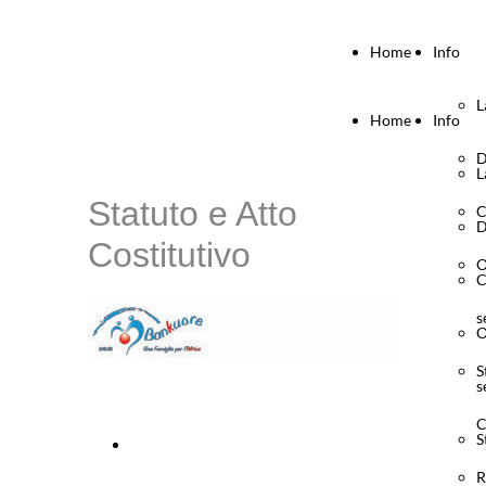
Home
Info
L
Home
Info
D
L
Statuto e Atto
C
D
Costitutivo
O
C
s
O
S
s
C
S
Scarica Statuto
R